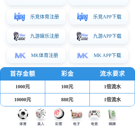
首页
体育快讯
正文
近日，东京奥运会射击冠军杨倩在训练中手肘肌腱炎发作，
这一伤病直接影响了她在国家队选拔赛中的表现，导致名次
出现明显下滑。作为中国射击队的核心选手，杨倩的身体状
况和竞技状态一直备受关注。此次伤病风波不仅让外界为她
的奥运征程捏一把汗，也再次引发了人们对运动员高强度训
练中健康管理的思考。