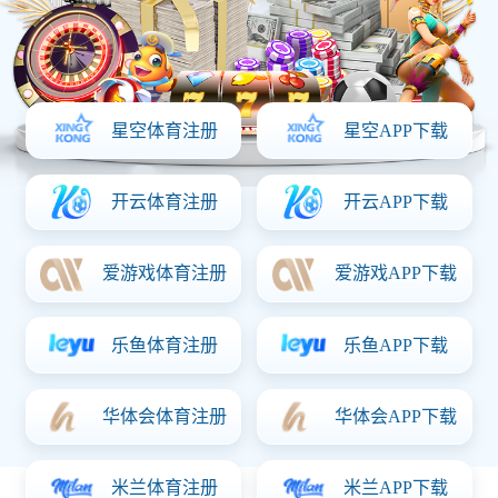
下载APP
杨倩射击训练时手肘肌腱炎发作，国家
队选拔赛名次下滑
2026-06-08 15:02
阅读 27 次