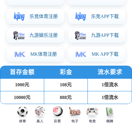
首页
体育快讯
正文
在羽毛球赛场上，网前小球的博弈往往能决定一场比赛的走
向，尤其是当两位顶尖选手——何冰娇与戴资颖相遇时，这
种细腻的技术对抗便显得尤为关键。在最近的一场焦点对决
中，何冰娇面对戴资颖，双方在网前展开了多回合的搓球较
量，而搓球质量的高低最终成为左右胜负的分水岭。这场比
赛不仅是技术的比拼，更是心理与战术的博弈，让我们一同
回顾这场精彩对决中的关键细节。